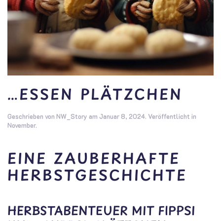
…ESSEN PLÄTZCHEN
Geschrieben von
NW_Story
am
Januar 8, 2024
. Veröffentlicht in
November
.
EINE ZAUBERHAFTE
HERBSTGESCHICHTE
HERBSTABENTEUER MIT FIPPSI