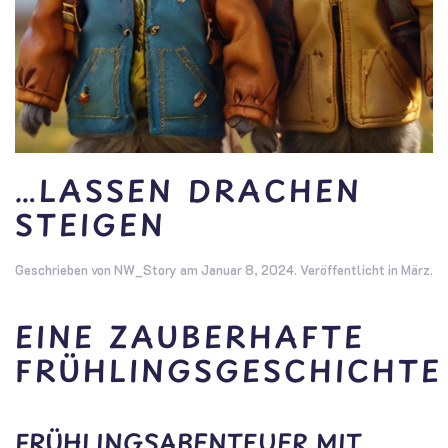
…LASSEN DRACHEN
STEIGEN
Geschrieben von
NW_Story
am
Januar 8, 2024
. Veröffentlicht in
März
.
EINE ZAUBERHAFTE
FRÜHLINGSGESCHICHTE
FRÜHLINGSABENTEUER MIT